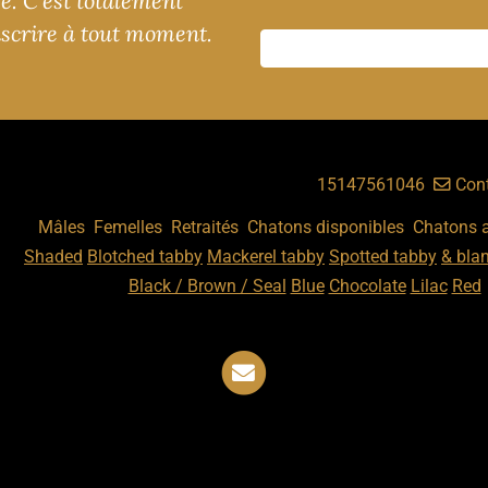
ge. C'est totalement
nscrire à tout moment.
Ochatmouton, Sainte-Adèle , Quebec,
,
15147561046
Cont
ats
:
,
,
,
,
Mâles
Femelles
Retraités
Chatons disponibles
Chatons 
fs
:
Shaded
Blotched tabby
Mackerel tabby
Spotted tabby
& blan
Nos couleurs
:
Black / Brown / Seal
Blue
Chocolate
Lilac
Red