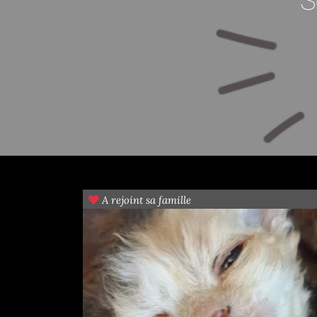
S
A rejoint sa famille