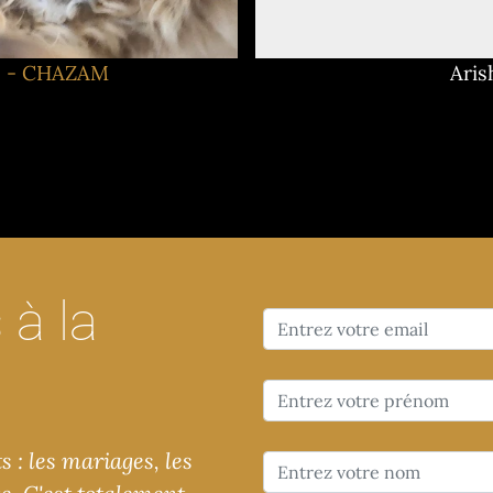
 - CHAZAM
Aris
à la
 : les mariages, les