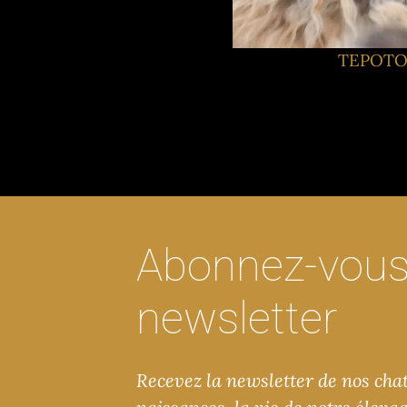
TEPOTO
Abonnez-vous 
newsletter
Recevez la newsletter de nos chats