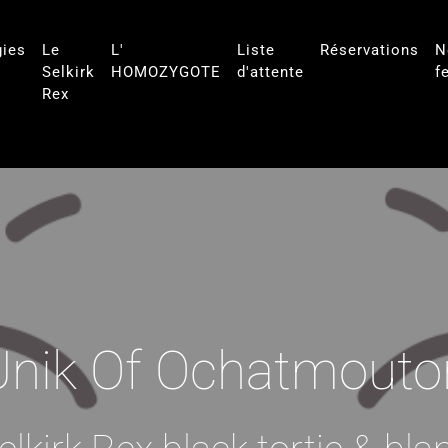
gies
Le
L'
Liste
Réservations
N
Selkirk
HOMOZYGOTE
d'attente
f
Rex
Unik Of Ochatmouto