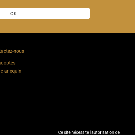
OK
actez-nous
adoptés
c arlequin
Ce site nécessite l'autorisation de