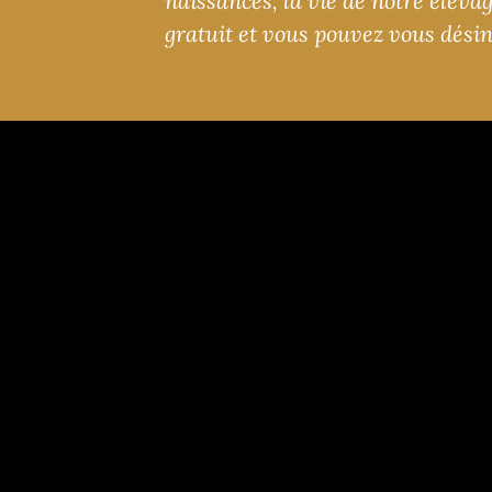
naissances, la vie de notre éleva
gratuit et vous pouvez vous dési
Chatterie 
Nos ch
Nos moti