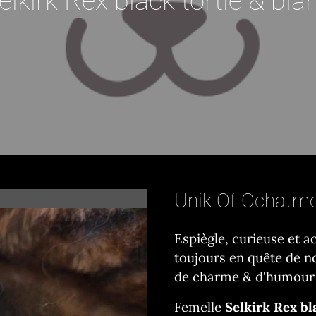
elkirk Rex black tortie & bla
Unik Of Ochatmo
Espiègle, curieuse et a
toujours en quête de n
de charme & d'humour 
Femelle
Selkirk Rex bl