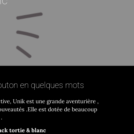
nc
uton en quelques mots
ctive, Unik est une grande aventurière ,
ouveautés .Elle est dotée de beaucoup
.
ack tortie & blanc