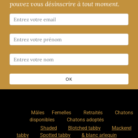
pouvez vous désinscrire à tout moment.
OK
Nos chats
:
,
,
,
Mâles
Femelles
Retraités
Chatons
,
disponibles
Chatons adoptés
Nos motifs
:
Shaded
Blotched tabby
Mackerel
tabby
Spotted tabby
& blanc arlequin