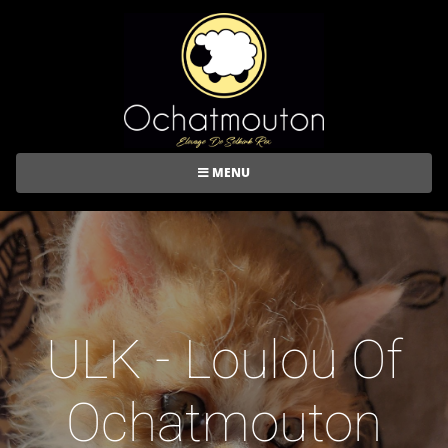
MENU
ULK - Loulou Of
Ochatmouton