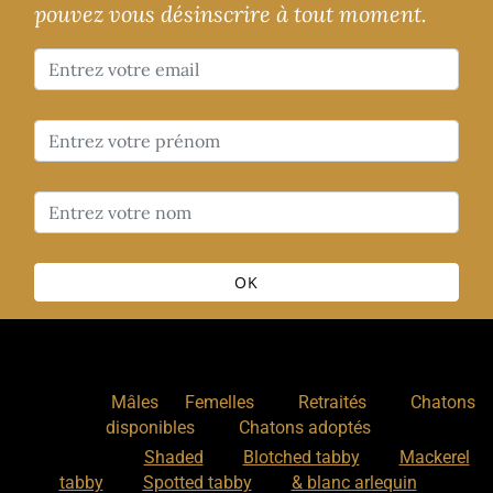
pouvez vous désinscrire à tout moment.
OK
Nos chats
:
,
,
,
Mâles
Femelles
Retraités
Chatons
,
disponibles
Chatons adoptés
Nos motifs
:
Shaded
Blotched tabby
Mackerel
tabby
Spotted tabby
& blanc arlequin