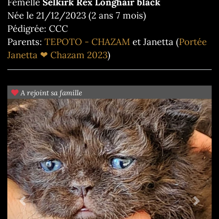
Femelle
Selkirk Rex Longhair black
Née le 21/12/2023 (2 ans 7 mois)
Pédigrée: CCC
Parents:
TEPOTO - CHAZAM
et Janetta (
Portée
Janetta ❤ Chazam 2023
)
A rejoint sa famille
Previous
Next