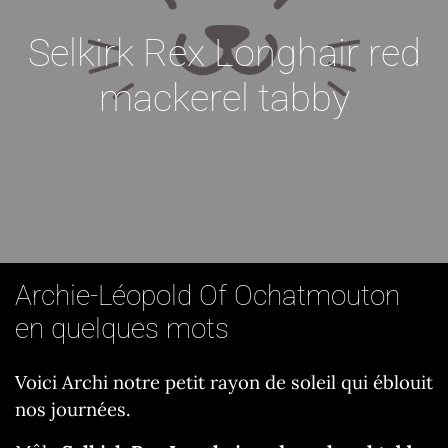
Selkirk Rex Longhair red
mackerel tabby
Archie-Léopold Of Ochatmouton
en quelques mots
Voici Archi notre petit rayon de soleil qui éblouit
nos journées.