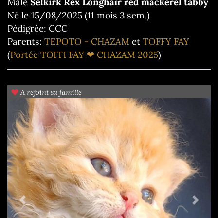
Mâle
Selkirk Rex Longhair red mackerel tabby
Né le 15/08/2025 (11 mois 3 sem.)
Pédigrée: CCC
Parents:
TEPOTO - CHAZAM
et
TOFFY FAY
(
Portée TOFFI FAY ❤ CHAZAM 2025
)
A rejoint sa famille
Previous
Next