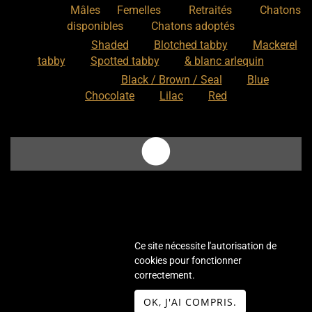
Nos chats
:
,
,
,
Mâles
Femelles
Retraités
Chatons
,
disponibles
Chatons adoptés
Nos motifs
:
Shaded
Blotched tabby
Mackerel
tabby
Spotted tabby
& blanc arlequin
Nos couleurs
:
Black / Brown / Seal
Blue
Chocolate
Lilac
Red
Ce site nécessite l'autorisation de
cookies pour fonctionner
Elevage de Selkirk Straight Longhair
correctement.
Site créé avec
- Copyright© Chatterie
WeBreed
OK, J'AI COMPRIS.