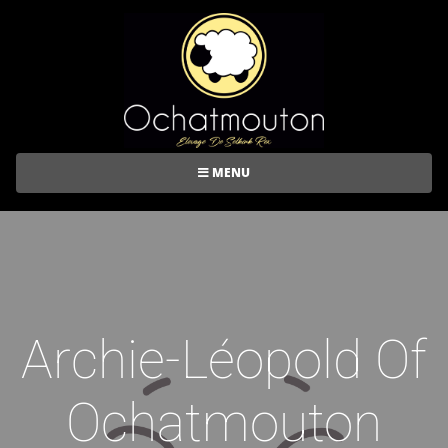
MENU
Archie-Léopold Of
Ochatmouton