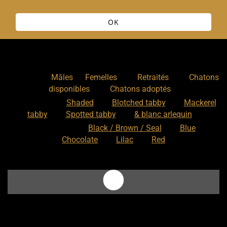
OK
Nos chats
:
,
,
,
Mâles
Femelles
Retraités
Chatons
,
disponibles
Chatons adoptés
Nos motifs
:
Shaded
Blotched tabby
Mackerel
tabby
Spotted tabby
& blanc arlequin
Nos couleurs
:
Black / Brown / Seal
Blue
Chocolate
Lilac
Red