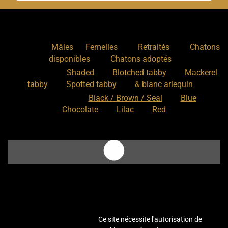
Nos chats
:
,
,
,
Mâles
Femelles
Retraités
Chatons
,
disponibles
Chatons adoptés
Nos motifs
:
Shaded
Blotched tabby
Mackerel
tabby
Spotted tabby
& blanc arlequin
Nos couleurs
:
Black / Brown / Seal
Blue
Chocolate
Lilac
Red
Ce site nécessite l'autorisation de