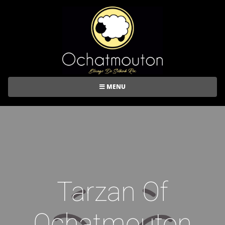
MENU
Tarzan Of
Ochatmouton