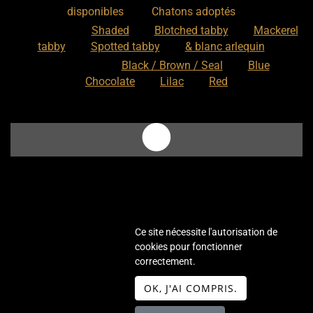
,
disponibles
Chatons adoptés
Nos motifs
:
Shaded
Blotched tabby
Mackerel
tabby
Spotted tabby
& blanc arlequin
Nos couleurs
:
Black / Brown / Seal
Blue
Chocolate
Lilac
Red
Ce site nécessite l'autorisation de
cookies pour fonctionner
Elevage de Selkirk Straight Longhair
correctement.
Site créé avec
- Copyright© Chatterie
WeBreed
OK, J'AI COMPRIS.
Ochatmouton 2026 -
Mentions légales