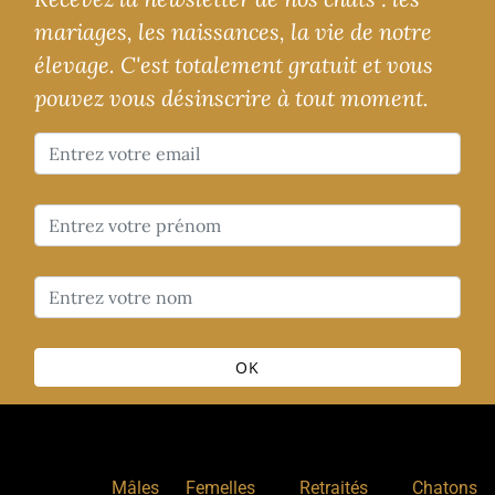
mariages, les naissances, la vie de notre
élevage. C'est totalement gratuit et vous
pouvez vous désinscrire à tout moment.
OK
Nos chats
:
,
,
,
Mâles
Femelles
Retraités
Chatons