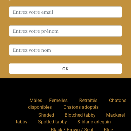
OK
Nos chats
:
,
,
,
Mâles
Femelles
Retraités
Chatons
,
disponibles
Chatons adoptés
Nos motifs
:
Shaded
Blotched tabby
Mackerel
tabby
Spotted tabby
& blanc arlequin
Nos couleurs
:
Black / Brown / Seal
Blue